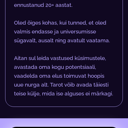
ennustanud 20+ aastat.
Oled õiges kohas, kui tunned, et oled
valmis endasse ja universumisse
sügavalt, ausalt ning avatult vaatama.
Aitan sul leida vastused küsimustele,
avastada oma kogu potentsiaali,
vaadelda oma elus toimuvat hoopis
uue nurga alt. Tarot võib avada täiesti
teise külje, mida ise alguses ei märkagi.