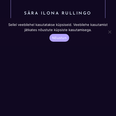
SÄRA ILONA RULLINGO
Sellel veebilehel kasutatakse küpsiseid. Veebilehe kasutamist
jätkates nõustute küpsiste kasutamisega.
Nõustun
Liitu uudiskirjaga
Liitu