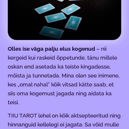
Olles ise väga palju elus kogenud
– nii
kergeid kui raskeid õppetunde, tänu millele
oskan end asetada ka teiste kingadesse,
mõista ja tunnetada. Mina olen see inimene,
kes „omal nahal“ kõik vitsad kätte saab, et
siis oma kogemust jagada ning aidata ka
teisi.
TIIU TAROT lehel on kõik aktsepteeritud ning
hinnanguid kellelegi ei jagata. Sa võid mulle