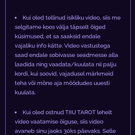
Kui oled tellinud isikliku video, siis me
selgitame koos välja täpselt õiged
küsimused, et sa saaksid endale
vajaliku info kätte. Video vastustega
saad endale sobivasse seadmesse alla
laadida ning vaadata/kuulata nii palju
kordi, kui soovid, vajadusel märkmeid
teha või mõne aja möödudes uuesti
kuulata.
Kui oled ostnud TIIU TAROT lehelt
video vaatamise õiguse, siis video
avaneb sinu jaoks 30ks päevaks. Selle