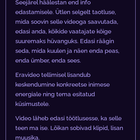
Seejärel häälestan end info
edastamisele. Ütlen selgelt taotluse,
mida soovin selle videoga saavutada,
edasi anda, kõikide vaatajate kõige
suuremaks hüvanguks. Edasi räägin
seda, mida kuulen ja näen enda peas,
enda ümber, enda sees.
Eravideo tellimisel lisandub
keskendumine konkreetse inimese
energiale ning tema esitatud
küsimustele.
Video läheb edasi töötlusesse, ka selle
teen ma ise. Lõikan sobivad klipid, lisan
muusika.