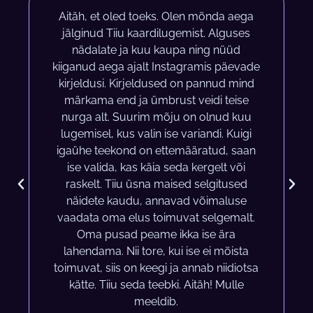
Aitäh, et oled toeks. Olen mõnda aega
jälginud Tiiu kaardilugemist. Alguses
nädalate ja kuu kaupa ning nüüd
kiiganud aega ajalt Instagramis päevade
kirjeldusi. Kirjeldused on pannud mind
märkama end ja ümbrust veidi teise
nurga alt. Suurim mõju on olnud kuu
lugemisel, kus valin ise variandi. Kuigi
igaühe teekond on ettemääratud, saan
ise valida, kas käia seda kergelt või
raskelt. Tiiu üsna maised selgitused
näidete kaudu, annavad võimaluse
vaadata oma elus toimuvat selgemalt.
Oma pusad peame ikka ise ära
lahendama. Nii tore, kui ise ei mõista
toimuvat, siis on keegi ja annab niidiotsa
kätte. Tiiu seda teebki. Aitäh! Mulle
meeldib.