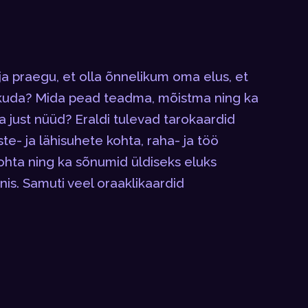
a praegu, et olla õnnelikum oma elus, et
liikuda? Mida pead teadma, mõistma ning ka
 just nüüd? Eraldi tulevad tarokaardid
te- ja lähisuhete kohta, raha- ja töö
hta ning ka sõnumid üldiseks eluks
nis. Samuti veel oraaklikaardid