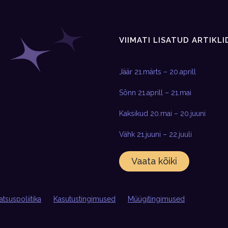
VIIMATI LISATUD ARTIKLI
Jäär 21.märts – 20.aprill
Sõnn 21.aprill – 21.mai
Kaksikud 20.mai – 20.juuni
Vähk 21.juuni – 22.juuli
Vaata kõiki
atsuspoliitika
Kasutustingimused
Müügitingimused