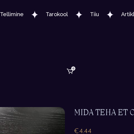
Tellimine
Tarokool
Tiiu
Artik
0
MIDA TEHA ET 
€
4.44