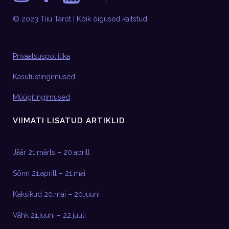
© 2023 Tiiu Tarot | Kõik õigused kaitstud
Privaatsuspoliitika
Kasutustingimused
Müügitingimused
VIIMATI LISATUD ARTIKLID
Jäär 21.märts – 20.aprill
Sõnn 21.aprill – 21.mai
Kaksikud 20.mai – 20.juuni
Vähk 21.juuni – 22.juuli